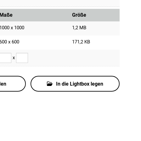
Maße
Größe
1000 x 1000
1,2 MB
600 x 600
171,2 KB
x
den
In die Lightbox legen