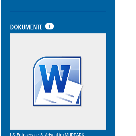
DOKUMENTE
1
LS_Fotoservice_3. Advent im MURPARK