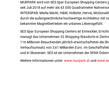
MURPARK wird von SES Spar European Shopping Centers gem
seit Juli 2018 auf mehr als 43.000 Quadratmeter Nahverso
INTERSPAR, Media Markt, H&M, Hollister, Hervis, McDonald
durch die außergewöhnliche hochwertige Architektur mit na
bekannten Magnetbetrieben ein urbanes Lebensgefühl.
SES Spar European Shopping Centers ist Entwickler, Erricht
managt das Unternehmen 32 Shopping-Standorte in Zentral-
116 Millionen Besuchenden jährlich erwirtschafteten die S
Verkaufsumsatz von 3,61 Milliarden Euro. Im Geschäftsfeld
und in Slowenien. SES ist ein Unternehmen der SPAR Österr
Weitere Informationen unter:
www.murpark.at
und
www.se