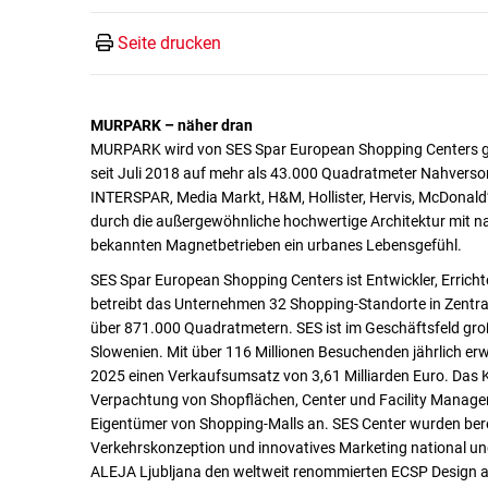
Seite drucken
MURPARK – näher dran
MURPARK wird von SES Spar European Shopping Centers gem
seit Juli 2018 auf mehr als 43.000 Quadratmeter Nahverso
INTERSPAR, Media Markt, H&M, Hollister, Hervis, McDonald
durch die außergewöhnliche hochwertige Architektur mit na
bekannten Magnetbetrieben ein urbanes Lebensgefühl.
SES Spar European Shopping Centers ist Entwickler, Erricht
betreibt das Unternehmen 32 Shopping-Standorte in Zentra
über 871.000 Quadratmetern. SES ist im Geschäftsfeld gro
Slowenien. Mit über 116 Millionen Besuchenden jährlich er
2025 einen Verkaufsumsatz von 3,61 Milliarden Euro. Da
Verpachtung von Shopflächen, Center und Facility Manageme
Eigentümer von Shopping-Malls an. SES Center wurden berei
Verkehrskonzeption und innovatives Marketing national und
ALEJA Ljubljana den weltweit renommierten ECSP Design 