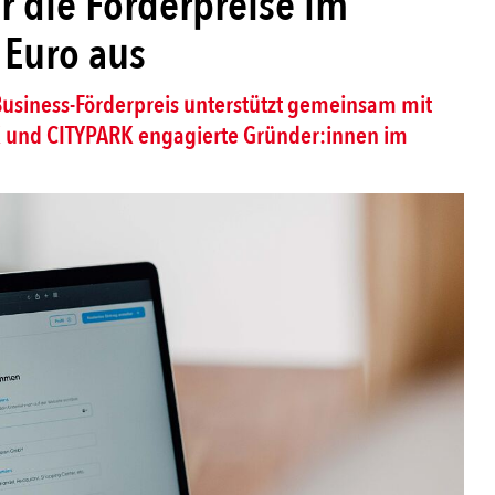
r die Förderpreise im
Euro aus
 Business-Förderpreis unterstützt gemeinsam mit
 und CITYPARK engagierte Gründer:innen im