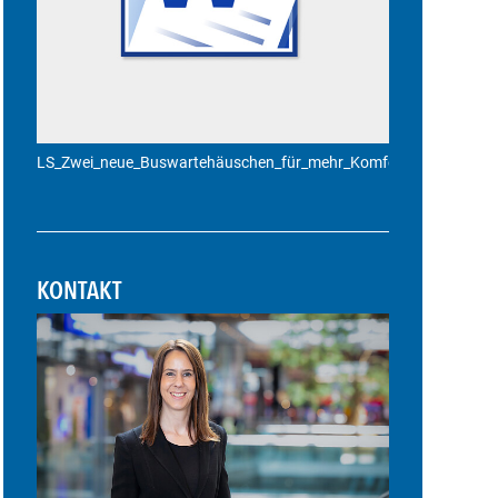
LS_Zwei_neue_Buswartehäuschen_für_mehr_Komfort_im_öffentlic
KONTAKT