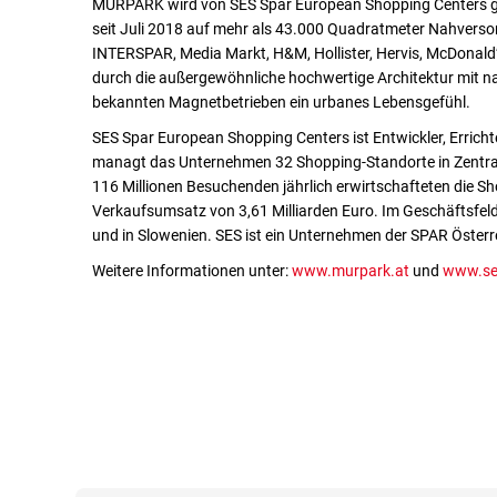
MURPARK wird von SES Spar European Shopping Centers gem
seit Juli 2018 auf mehr als 43.000 Quadratmeter Nahverso
INTERSPAR, Media Markt, H&M, Hollister, Hervis, McDonald
durch die außergewöhnliche hochwertige Architektur mit na
bekannten Magnetbetrieben ein urbanes Lebensgefühl.
SES Spar European Shopping Centers ist Entwickler, Erricht
managt das Unternehmen 32 Shopping-Standorte in Zentral-
116 Millionen Besuchenden jährlich erwirtschafteten die S
Verkaufsumsatz von 3,61 Milliarden Euro. Im Geschäftsfeld
und in Slowenien. SES ist ein Unternehmen der SPAR Österr
Weitere Informationen unter:
www.murpark.at
und
www.se