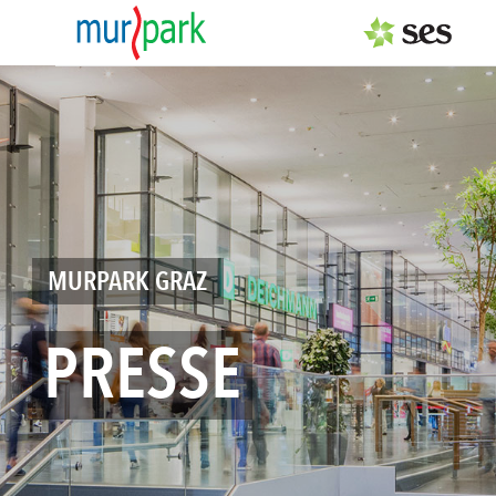
PRESSEAUSSENDUNGEN
MEDIAGALERIE
Fotos
Center-Management
MURPARK GRAZ
Fotos Center
Gastronomie
PRESSE
Service
Logos
Pressemappe