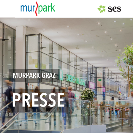
PRESSEAUSSENDUNGEN
Center & Marken
Events
Services
MURPARK GRAZ
MEDIAGALERIE
PRESSE
PRESSEKONTAKT